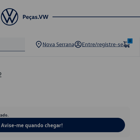
0
Nova Serrana
Entre/registre-se
2
tado.
Avise-me quando chegar!