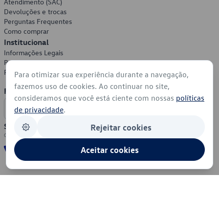
Atendimento (SAC)
Devoluções e trocas
Perguntas Frequentes
Como comprar
Institucional
Informações Legais
Política de Privacidade
Política de Cookies
Para otimizar sua experiência durante a navegação,
fazemos uso de cookies. Ao continuar no site,
Formas de Pagamento
consideramos que você está ciente com nossas
políticas
de privacidade
.
Segurança
Rejeitar cookies
Aceitar cookies
© 2026 - Volkswagen do Brasil - Todos os direitos reservados