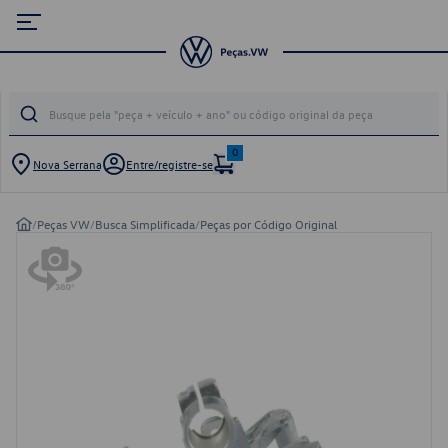
0
Nova Serrana
Entre/registre-se
/
Peças VW
/
Busca Simplificada
/
Peças por Código Original