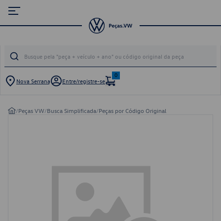
0
Nova Serrana
Entre/registre-se
/
Peças VW
/
Busca Simplificada
/
Peças por Código Original