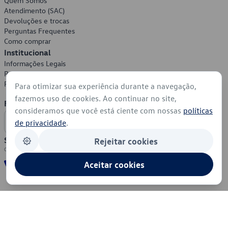
Quem Somos
Atendimento (SAC)
Devoluções e trocas
Perguntas Frequentes
Como comprar
Institucional
Informações Legais
Política de Privacidade
Política de Cookies
Para otimizar sua experiência durante a navegação,
fazemos uso de cookies. Ao continuar no site,
Formas de Pagamento
consideramos que você está ciente com nossas
políticas
de privacidade
.
Segurança
Rejeitar cookies
Aceitar cookies
© 2026 - Volkswagen do Brasil - Todos os direitos reservados