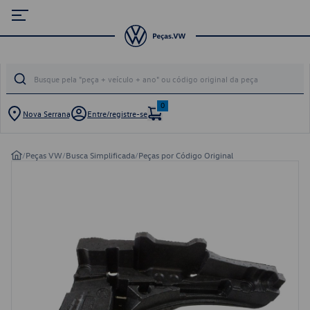
0
Nova Serrana
Entre/registre-se
/
Peças VW
/
Busca Simplificada
/
Peças por Código Original