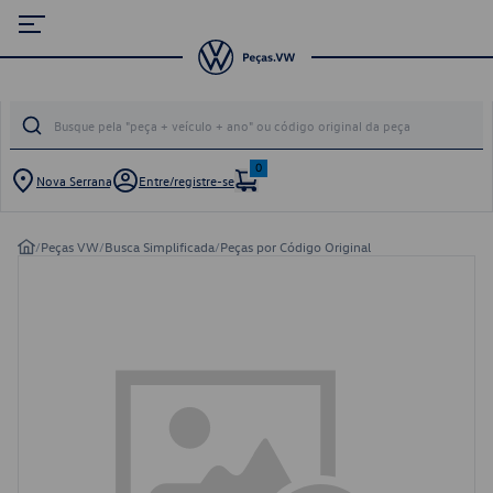
0
Nova Serrana
Entre/registre-se
/
Peças VW
/
Busca Simplificada
/
Peças por Código Original