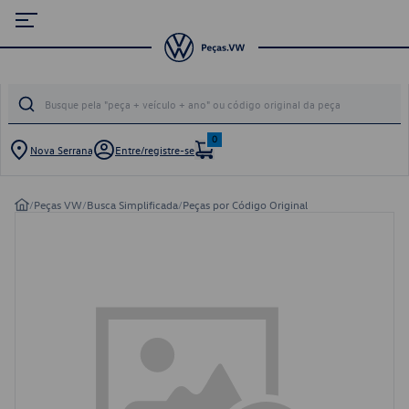
0
Nova Serrana
Entre/registre-se
/
Peças VW
/
Busca Simplificada
/
Peças por Código Original