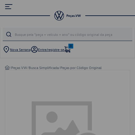
0
Nova Serrana
Entre/registre-se
/
Peças VW
/
Busca Simplificada
/
Peças por Código Original