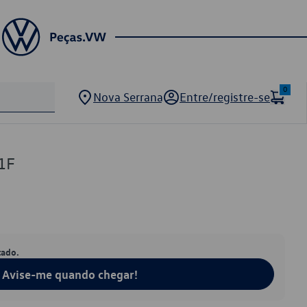
0
Nova Serrana
Entre/registre-se
1F
tado.
Avise-me quando chegar!