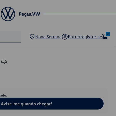
0
Nova Serrana
Entre/registre-se
34A
tado.
Avise-me quando chegar!