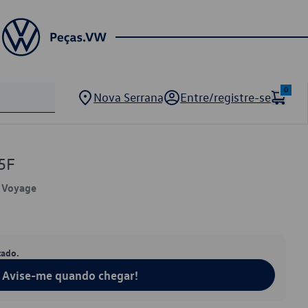
0
Nova Serrana
Entre/registre-se
5F
, Voyage
tado.
Avise-me quando chegar!