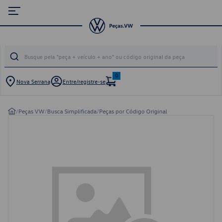
0
Nova Serrana
Entre/registre-se
/
Peças VW
/
Busca Simplificada
/
Peças por Código Original