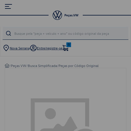
0
Nova Serrana
Entre/registre-se
/
Peças VW
/
Busca Simplificada
/
Peças por Código Original