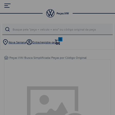
0
Nova Serrana
Entre/registre-se
/
Peças VW
/
Busca Simplificada
/
Peças por Código Original