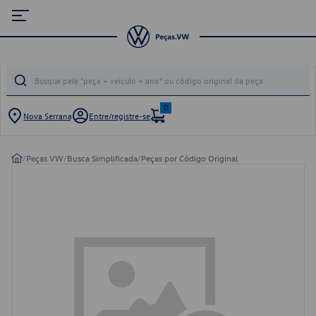
0
Nova Serrana
Entre/registre-se
/
Peças VW
/
Busca Simplificada
/
Peças por Código Original