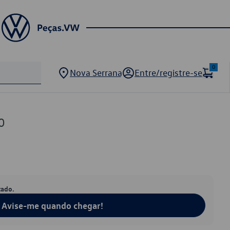
0
Nova Serrana
Entre/registre-se
0
tado.
Avise-me quando chegar!