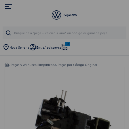
0
Nova Serrana
Entre/registre-se
/
Peças VW
/
Busca Simplificada
/
Peças por Código Original