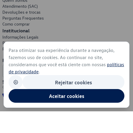
Quem Somos
Atendimento (SAC)
Devoluções e trocas
Perguntas Frequentes
Como comprar
Institucional
Informações Legais
Política de Privacidade
Política de Cookies
Para otimizar sua experiência durante a navegação,
fazemos uso de cookies. Ao continuar no site,
Formas de Pagamento
consideramos que você está ciente com nossas
políticas
de privacidade
.
Segurança
Rejeitar cookies
Aceitar cookies
© 2026 - Volkswagen do Brasil - Todos os direitos reservados