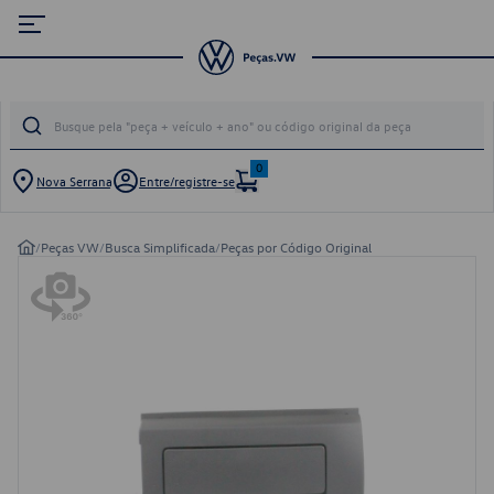
0
Nova Serrana
Entre/registre-se
/
Peças VW
/
Busca Simplificada
/
Peças por Código Original