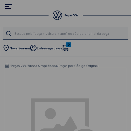
0
Nova Serrana
Entre/registre-se
/
Peças VW
/
Busca Simplificada
/
Peças por Código Original