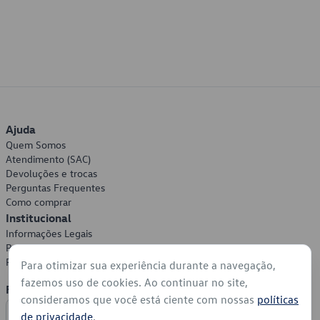
Ajuda
Quem Somos
Atendimento (SAC)
Devoluções e trocas
Perguntas Frequentes
Como comprar
Institucional
Informações Legais
Política de Privacidade
Política de Cookies
Para otimizar sua experiência durante a navegação,
fazemos uso de cookies. Ao continuar no site,
Formas de Pagamento
consideramos que você está ciente com nossas
políticas
de privacidade
.