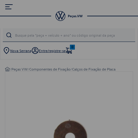
0
Nova Serrana
Entre/registre-se
/
Peças VW
/
Componentes de Fixação
/
Calços de Fixação de Placa