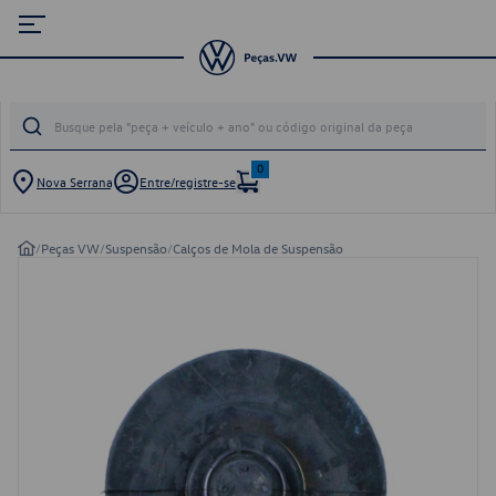
0
Nova Serrana
Entre/registre-se
/
Peças VW
/
Suspensão
/
Calços de Mola de Suspensão