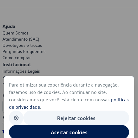
Ajuda
Quem Somos
Atendimento (SAC)
Devoluções e trocas
Perguntas Frequentes
Como comprar
Institucional
Informações Legais
Política de Privacidade
Política de Cookies
Para otimizar sua experiência durante a navegação,
fazemos uso de cookies. Ao continuar no site,
Formas de Pagamento
consideramos que você está ciente com nossas
políticas
de privacidade
.
Segurança
Rejeitar cookies
Aceitar cookies