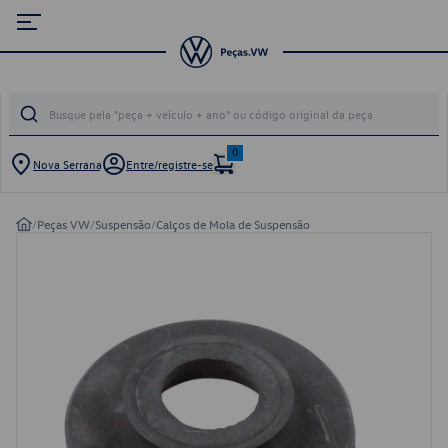
0
Nova Serrana
Entre/registre-se
/
Peças VW
/
Suspensão
/
Calços de Mola de Suspensão