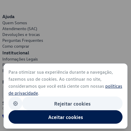
Ajuda
Quem Somos
Atendimento (SAC)
Devoluções e trocas
Perguntas Frequentes
Como comprar
Institucional
Informações Legais
Política de Privacidade
Política de Cookies
Para otimizar sua experiência durante a navegação,
fazemos uso de cookies. Ao continuar no site,
Formas de Pagamento
consideramos que você está ciente com nossas
políticas
de privacidade
.
Segurança
Rejeitar cookies
Aceitar cookies