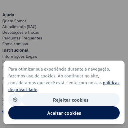
Ajuda
Quem Somos
Atendimento (SAC)
Devoluções e trocas
Perguntas Frequentes
Como comprar
Institucional
Informações Legais
Política de Privacidade
Política de Cookies
Para otimizar sua experiência durante a navegação,
fazemos uso de cookies. Ao continuar no site,
Formas de Pagamento
consideramos que você está ciente com nossas
políticas
de privacidade
.
Segurança
Rejeitar cookies
Aceitar cookies