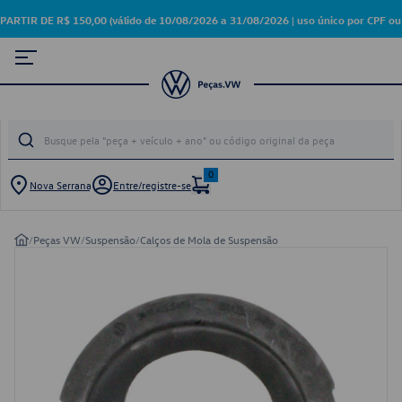
R DE R$ 150,00 (válido de 10/08/2026 a 31/08/2026 | uso único por CPF ou 
0
Nova Serrana
Entre/registre-se
/
Peças VW
/
Suspensão
/
Calços de Mola de Suspensão