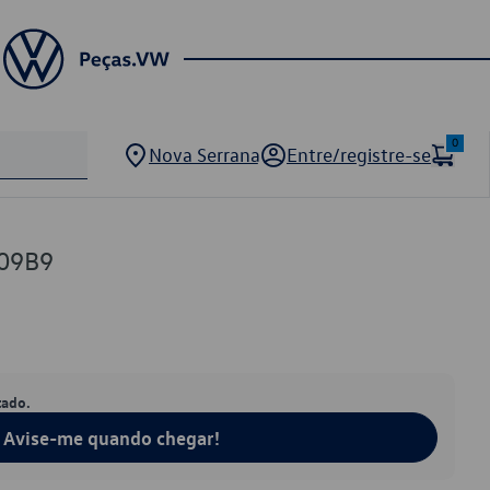
0
Nova Serrana
Entre/registre-se
09B9
tado.
Avise-me quando chegar!