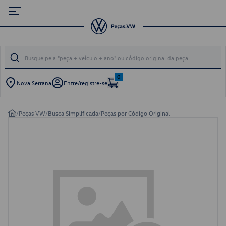
0
Nova Serrana
Entre/registre-se
/
Peças VW
/
Busca Simplificada
/
Peças por Código Original