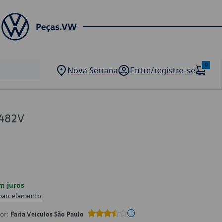
0
Nova Serrana
Entre/registre-se
482V
m juros
 parcelamento
por:
Faria Veículos São Paulo