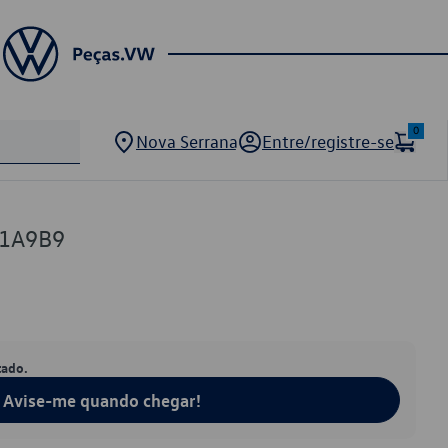
0
Nova Serrana
Entre/registre-se
01A9B9
tado.
Avise-me quando chegar!