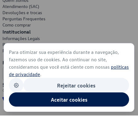
Quem Somos
Atendimento (SAC)
Devoluções e trocas
Perguntas Frequentes
Como comprar
Institucional
Informações Legais
Política de Privacidade
Política de Cookies
Para otimizar sua experiência durante a navegação,
fazemos uso de cookies. Ao continuar no site,
Formas de Pagamento
consideramos que você está ciente com nossas
políticas
de privacidade
.
Segurança
Rejeitar cookies
Aceitar cookies
© 2026 - Volkswagen do Brasil - Todos os direitos reservados