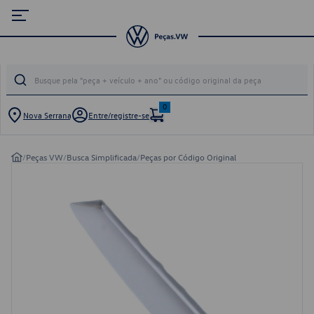
0
Nova Serrana
Entre/registre-se
/
Peças VW
/
Busca Simplificada
/
Peças por Código Original