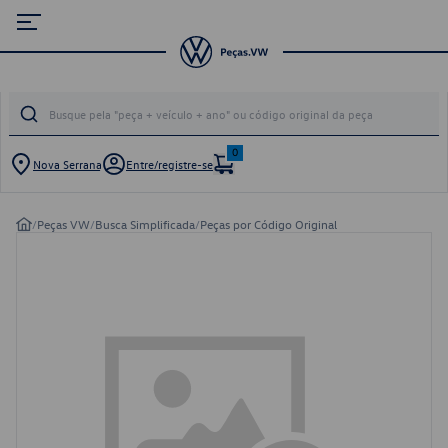
0
Nova Serrana
Entre/registre-se
/
Peças VW
/
Busca Simplificada
/
Peças por Código Original