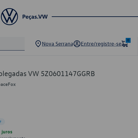
0
Nova Serrana
Entre/registre-se
 Polegadas VW 5Z0601147GGRB
paceFox
F
juros