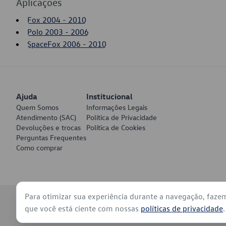
Aplicações
Fox 2004 - 2010
Polo 2003 - 2006
SpaceFox 2006 - 2010
Ajuda
Institucional
Quem Somos
Informações Legais
Atendimento (SAC)
Política de Privacidade
Devoluções e trocas
Política de Cookies
Perguntas Frequentes
Como comprar
Para otimizar sua experiência durante a navegação, faze
© 2026 - Volkswagen do Brasil - Todos os direitos reservados
que você está ciente com nossas
políticas de privacidade
.