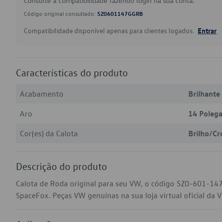
Consulte a compatibilidade fazendo login na sua conta.
Código original consultado:
5Z0601147GGRB
Compatibilidade disponível apenas para clientes logados.
Entrar
Características do produto
Acabamento
Brilhante
Aro
14 Poleg
Cor(es) da Calota
Brilho/C
Descrição do produto
Calota de Roda original para seu VW, o código 5Z0-601-14
SpaceFox. Peças VW genuínas na sua loja virtual oficial da 