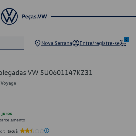
0
Nova Serrana
Entre/registre-se
Polegadas VW 5U0601147KZ31
, Voyage
juros
 parcelamento
por:
Itacuã