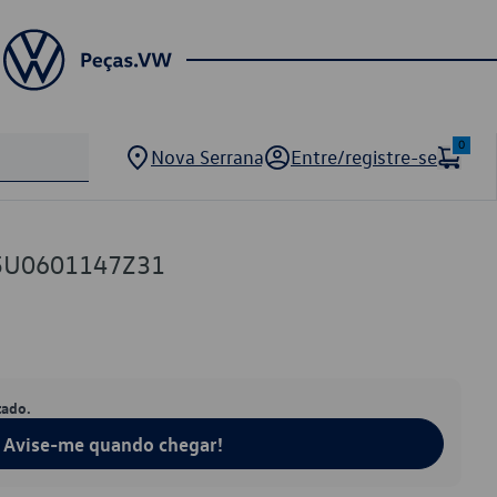
0
Nova Serrana
Entre/registre-se
 5U0601147Z31
tado.
Avise-me quando chegar!