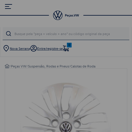
0
Nova Serrana
Entre/registre-se
/
Peças VW
/
Suspensão, Rodas e Pneus
/
Calotas de Roda