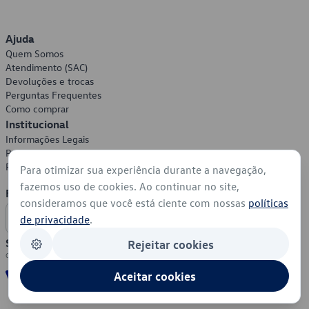
Ajuda
Quem Somos
Atendimento (SAC)
Devoluções e trocas
Perguntas Frequentes
Como comprar
Institucional
Informações Legais
Política de Privacidade
Política de Cookies
Para otimizar sua experiência durante a navegação,
fazemos uso de cookies. Ao continuar no site,
Formas de Pagamento
consideramos que você está ciente com nossas
políticas
de privacidade
.
Segurança
Rejeitar cookies
Aceitar cookies