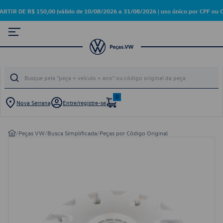
 DE R$ 150,00 (válido de 10/08/2026 a 31/08/2026 | uso único por CPF ou C
0
Nova Serrana
Entre/registre-se
/
Peças VW
/
Busca Simplificada
/
Peças por Código Original