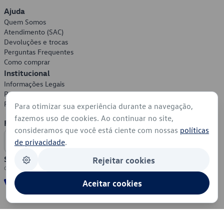
Ajuda
Quem Somos
Atendimento (SAC)
Devoluções e trocas
Perguntas Frequentes
Como comprar
Institucional
Informações Legais
Política de Privacidade
Política de Cookies
Para otimizar sua experiência durante a navegação,
fazemos uso de cookies. Ao continuar no site,
Formas de Pagamento
consideramos que você está ciente com nossas
políticas
de privacidade
.
Segurança
Rejeitar cookies
Aceitar cookies