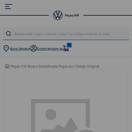
0
Nova Serrana
Entre/registre-se
/
Peças VW
/
Busca Simplificada
/
Peças por Código Original