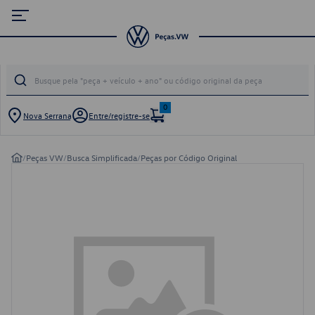
0
Nova Serrana
Entre/registre-se
/
Peças VW
/
Busca Simplificada
/
Peças por Código Original