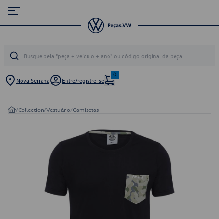
0
Nova Serrana
Entre/registre-se
/
Collection
/
Vestuário
/
Camisetas