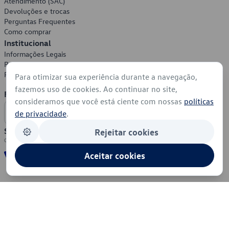
Atendimento (SAC)
Devoluções e trocas
Perguntas Frequentes
Como comprar
Institucional
Informações Legais
Política de Privacidade
Política de Cookies
Para otimizar sua experiência durante a navegação,
fazemos uso de cookies. Ao continuar no site,
Formas de Pagamento
consideramos que você está ciente com nossas
políticas
de privacidade
.
Segurança
Rejeitar cookies
Aceitar cookies
© 2026 - Volkswagen do Brasil - Todos os direitos reservados