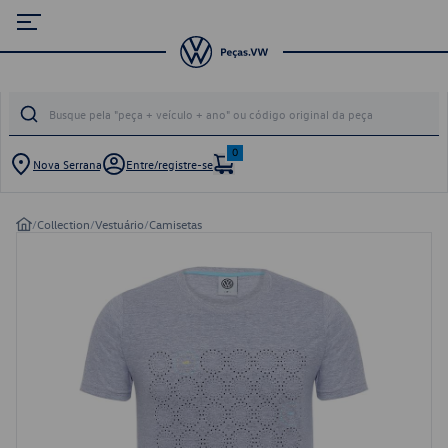
0
Nova Serrana
Entre/registre-se
/
Collection
/
Vestuário
/
Camisetas