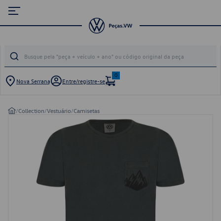
0
Nova Serrana
Entre/registre-se
/
Collection
/
Vestuário
/
Camisetas