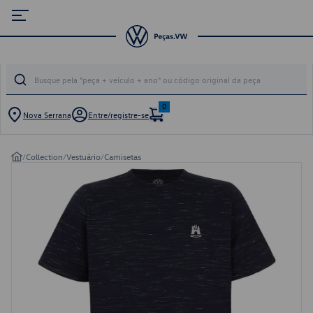
0
Nova Serrana
Entre/registre-se
/
Collection
/
Vestuário
/
Camisetas