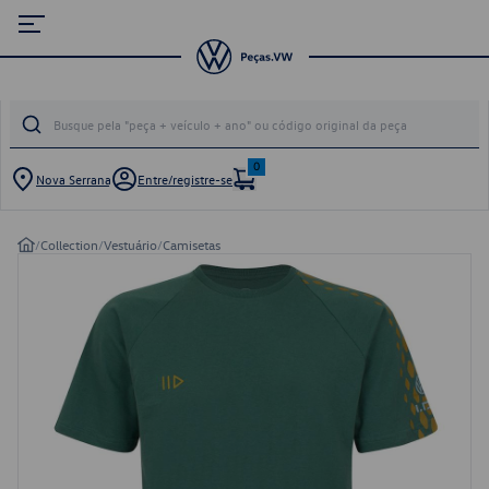
0
Nova Serrana
Entre/registre-se
/
Collection
/
Vestuário
/
Camisetas