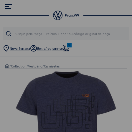
0
Nova Serrana
Entre/registre-se
/
Collection
/
Vestuário
/
Camisetas