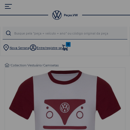
0
Nova Serrana
Entre/registre-se
/
Collection
/
Vestuário
/
Camisetas