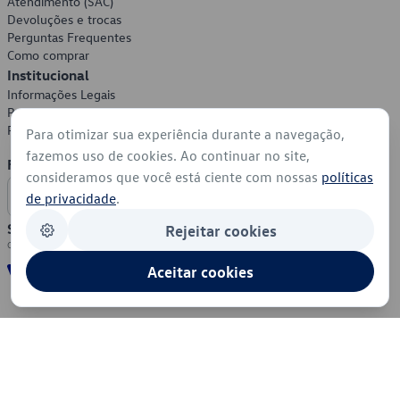
Atendimento (SAC)
Devoluções e trocas
Perguntas Frequentes
Como comprar
Institucional
Informações Legais
Política de Privacidade
Política de Cookies
Para otimizar sua experiência durante a navegação,
fazemos uso de cookies. Ao continuar no site,
Formas de Pagamento
consideramos que você está ciente com nossas
políticas
de privacidade
.
Segurança
Rejeitar cookies
Aceitar cookies
© 2026 - Volkswagen do Brasil - Todos os direitos reservados