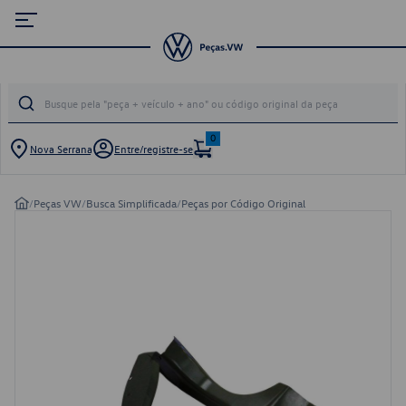
0
Nova Serrana
Entre/registre-se
/
Peças VW
/
Busca Simplificada
/
Peças por Código Original