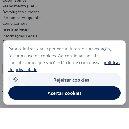
Quem Somos
Atendimento (SAC)
Devoluções e trocas
Perguntas Frequentes
Como comprar
Institucional
Informações Legais
Política de Privacidade
Política de Cookies
Para otimizar sua experiência durante a navegação,
fazemos uso de cookies. Ao continuar no site,
Formas de Pagamento
consideramos que você está ciente com nossas
políticas
de privacidade
.
Segurança
Rejeitar cookies
Aceitar cookies
© 2026 - Volkswagen do Brasil - Todos os direitos reservados