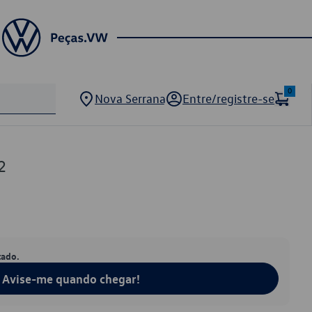
0
Nova Serrana
Entre/registre-se
2
tado.
Avise-me quando chegar!