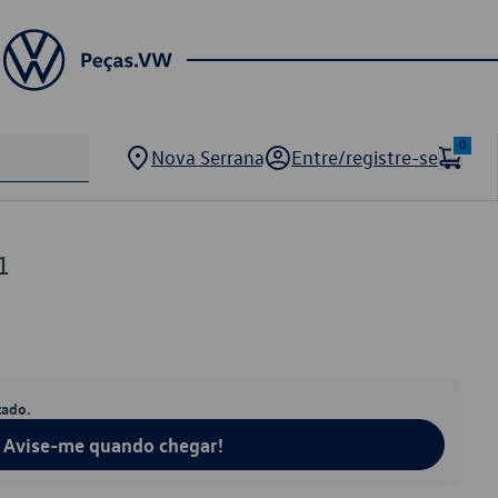
0
Nova Serrana
Entre/registre-se
1
tado.
Avise-me quando chegar!