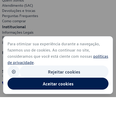
Quem Somos
Atendimento (SAC)
Devoluções e trocas
Perguntas Frequentes
Como comprar
Institucional
Informações Legais
Política de Privacidade
Política de Cookies
Para otimizar sua experiência durante a navegação,
fazemos uso de cookies. Ao continuar no site,
Formas de Pagamento
consideramos que você está ciente com nossas
políticas
de privacidade
.
Segurança
Rejeitar cookies
Aceitar cookies
© 2026 - Volkswagen do Brasil - Todos os direitos reservados