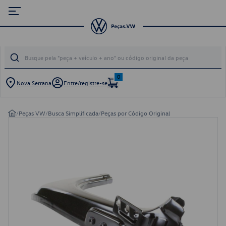
0
Nova Serrana
Entre/registre-se
/
Peças VW
/
Busca Simplificada
/
Peças por Código Original