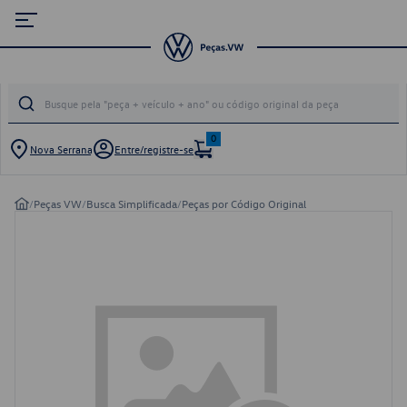
0
Nova Serrana
Entre/registre-se
/
Peças VW
/
Busca Simplificada
/
Peças por Código Original