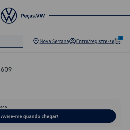
0
Nova Serrana
Entre/registre-se
1609
tado.
Avise-me quando chegar!