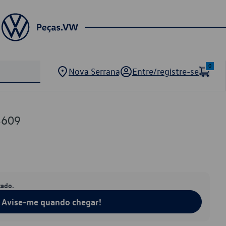
0
Nova Serrana
Entre/registre-se
3609
tado.
Avise-me quando chegar!