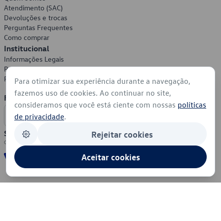
Atendimento (SAC)
Devoluções e trocas
Perguntas Frequentes
Como comprar
Institucional
Informações Legais
Política de Privacidade
Política de Cookies
Para otimizar sua experiência durante a navegação,
fazemos uso de cookies. Ao continuar no site,
Formas de Pagamento
consideramos que você está ciente com nossas
políticas
de privacidade
.
Segurança
Rejeitar cookies
Aceitar cookies
© 2026 - Volkswagen do Brasil - Todos os direitos reservados