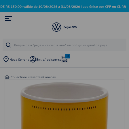
 150,00 (válido de 10/08/2026 a 31/08/2026 | uso único por CPF ou CNPJ)
0
Nova Serrana
Entre/registre-se
/
Collection
/
Presentes
/
Canecas